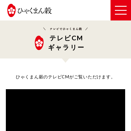
JA
全
農
い
テレビCM
し
ギャラリー
か
わ
ひゃくまん穀のテレビCMが
ご覧いただけます。