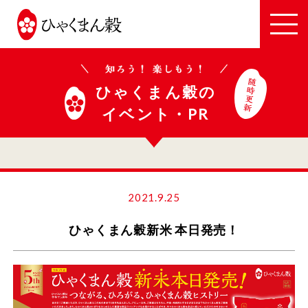
JA
全
農
い
ひゃくまん穀の
し
イベント・PR
か
わ
2021.9.25
ひゃくまん穀新米 本日発売！