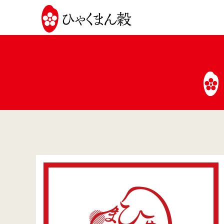
JA
全
農
い
し
か
わ