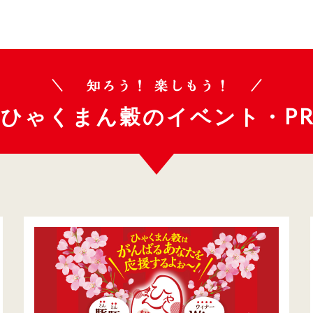
ひゃくまん穀の
イベント・P