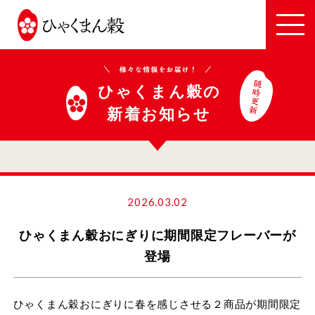
JA
全
農
い
ひゃくまん穀の
し
新着お知らせ
か
わ
2026.03.02
ひゃくまん穀おにぎりに期間限定フレーバーが
登場
ひゃくまん穀おにぎりに春を感じさせる２商品が期間限定