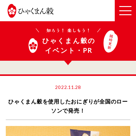
JA
全
農
い
ひゃくまん穀の
し
イベント・PR
か
わ
2022.11.28
ひゃくまん穀を使用したおにぎりが全国のロー
ソンで発売！