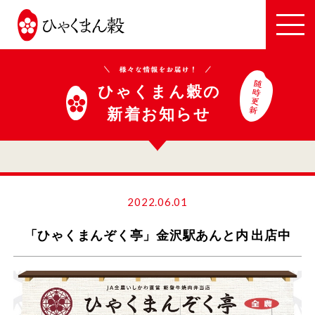
JA
全
農
い
ひゃくまん穀の
し
新着お知らせ
か
わ
2022.06.01
「ひゃくまんぞく亭」金沢駅あんと内 出店中