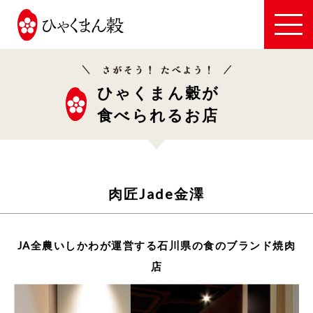
JA
全
農
い
ひゃくまん穀が
し
食べられるお店
か
わ
肉匠Jade金澤
JA全農いしかわが運営する石川県の食のブランド焼肉
店