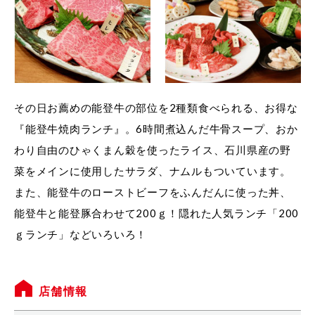
その日お薦めの能登牛の部位を2種類食べられる、お得な
『能登牛焼肉ランチ』。6時間煮込んだ牛骨スープ、おか
わり自由のひゃくまん穀を使ったライス、石川県産の野
菜をメインに使用したサラダ、ナムルもついています。
また、能登牛のローストビーフをふんだんに使った丼、
能登牛と能登豚合わせて200ｇ！隠れた人気ランチ「200
ｇランチ」などいろいろ！
店舗情報