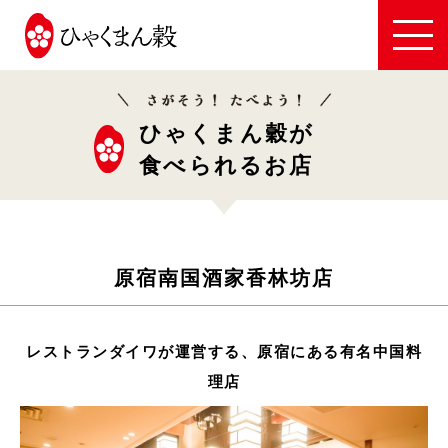
JA
全
農
い
ひゃくまん穀が
し
食べられるお店
か
わ
原宿南国酒家香林坊店
レストランダイワが運営する、原宿にある有名中国料
理店