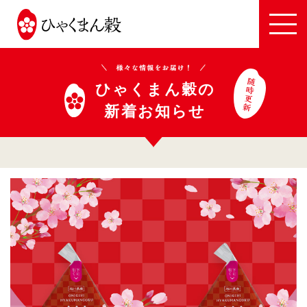
JA
全
農
い
ひゃくまん穀の
し
新着お知らせ
か
わ